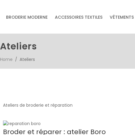
& accessoires
BRODERIE MODERNE
ACCESSOIRES TEXTILES
VÊTEMENTS
Accessoires textiles
écoresponsables
faits main
Ateliers
Home
/ Ateliers
Ateliers de broderie et réparation
Broder et réparer : atelier Boro