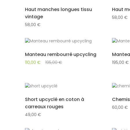
Haut manches longues tissu
Haut m
vintage
58,00
€
58,00
€
Manteau rembourré upcycling
Mantea
110,00
€
195,00
€
195,00
€
Short upcyclé en coton à
Chemis
carreaux rouges
60,00
€
49,00
€