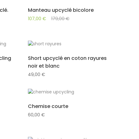
lé.
Manteau upcyclé bicolore
107,00
€
179,00
€
ling
Short upcyclé en coton rayures
noir et blanc
49,00
€
Chemise courte
60,00
€