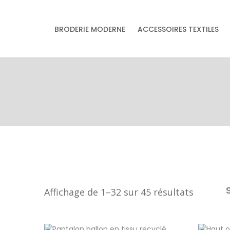
& accessoires
BRODERIE MODERNE
ACCESSOIRES TEXTILES
Accessoires textiles
écoresponsables
faits main
Trié
Affichage de 1–32 sur 45 résultats
du
plus