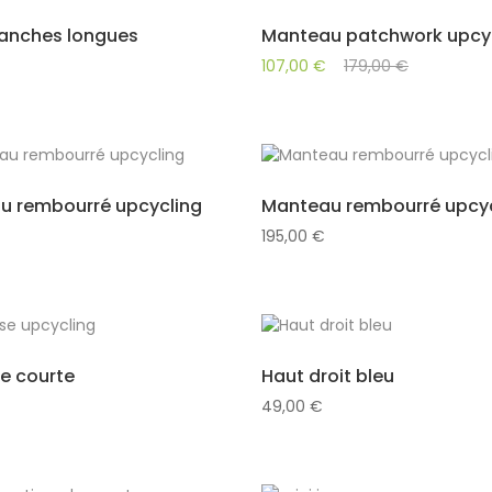
anches longues
Manteau patchwork upcyc
107,00
€
179,00
€
u rembourré upcycling
Manteau rembourré upcyc
195,00
€
e courte
Haut droit bleu
49,00
€