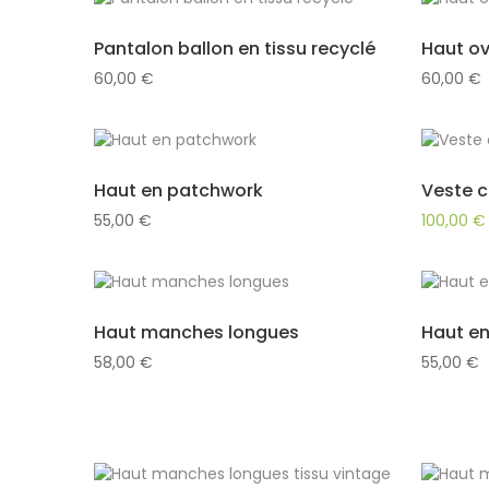
récent
au
Pantalon ballon en tissu recyclé
Haut ov
plus
60,00
€
60,00
€
ancien
Haut en patchwork
Veste c
55,00
€
100,00
€
Haut manches longues
Haut en
58,00
€
55,00
€