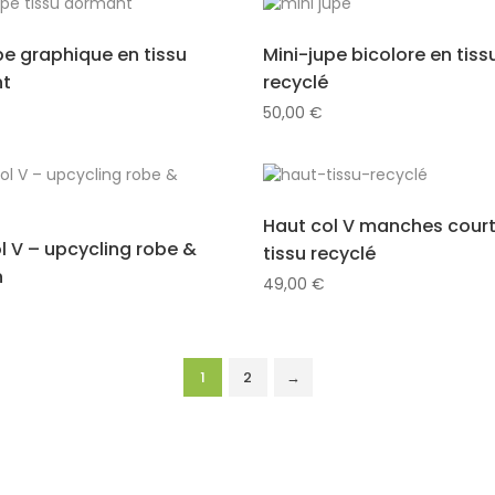
pe graphique en tissu
Mini-jupe bicolore en tiss
t
recyclé
50,00
€
Haut col V manches court
l V – upcycling robe &
tissu recyclé
n
49,00
€
1
2
→