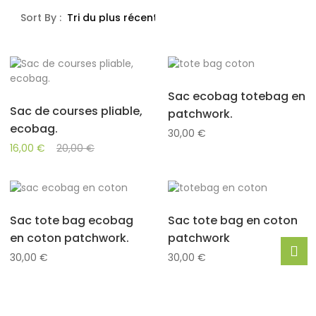
du
Sort By :
plus
récent
au
plus
ancien
Sac ecobag totebag en
Sac de courses pliable,
patchwork.
ecobag.
30,00
€
16,00
€
20,00
€
Sac tote bag ecobag
Sac tote bag en coton
en coton patchwork.
patchwork
30,00
€
30,00
€