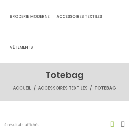
BRODERIE MODERNE
ACCESSOIRES TEXTILES
& accessoires
Accessoires textiles
écoresponsables
VÊTEMENTS
faits main
Totebag
ACCUEIL
/
ACCESSOIRES TEXTILES
/ TOTEBAG
Trié
4 résultats affichés