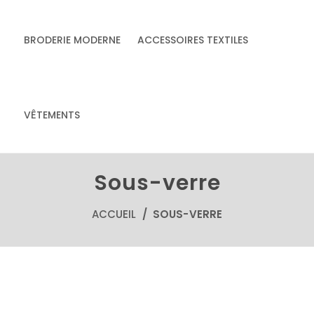
BRODERIE MODERNE
ACCESSOIRES TEXTILES
& accessoires
Accessoires textiles
écoresponsables
VÊTEMENTS
faits main
Sous-verre
ACCUEIL
/ SOUS-VERRE