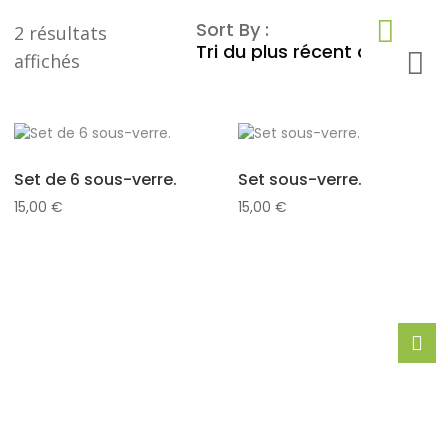
Sort By :
2 résultats
Trié
affichés
du
plus
récent
au
Set de 6 sous-verre.
Set sous-verre.
plus
15,00
€
15,00
€
ancien