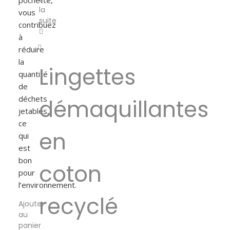
pochette,
la
vous
suite
contribuez
à
réduire
la
Lingettes
quantité
de
déchets
démaquillantes
jetables,
ce
en
qui
est
bon
coton
pour
l’environnement.
recyclé
Ajouter
au
panier