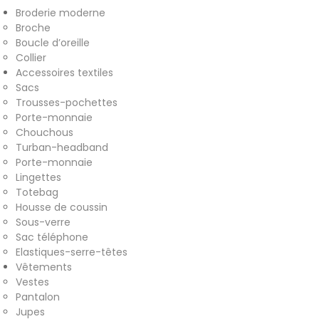
Broderie moderne
& accessoires
Broche
Boucle d’oreille
Collier
Accessoires textiles
Accessoires textiles
Sacs
écoresponsables faits main
Trousses-pochettes
Porte-monnaie
Chouchous
Turban-headband
Porte-monnaie
Lingettes
Totebag
Housse de coussin
Sous-verre
Sac téléphone
Elastiques-serre-têtes
Vêtements
Vestes
Pantalon
Jupes