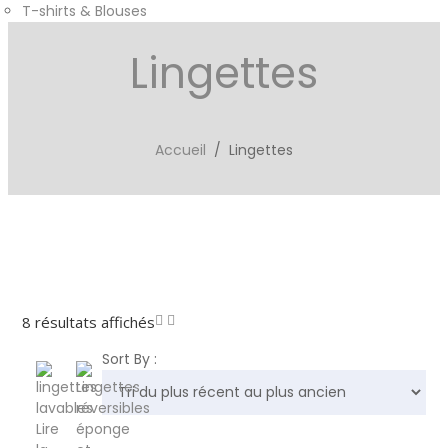
T-shirts & Blouses
Lingettes
Accueil
/ Lingettes
Trié
8 résultats affichés
du
Sort By :
plus
récent
au
Lire
plus