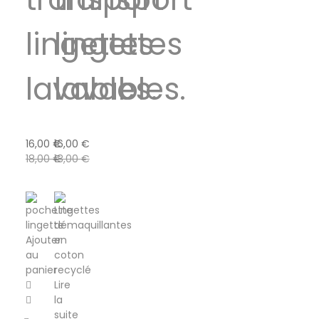
lingettes
lingettes
lavables.
lavables.
16,00
€
16,00
€
18,00
€
18,00
€
Ajouter
au
panier
Lire
la
suite