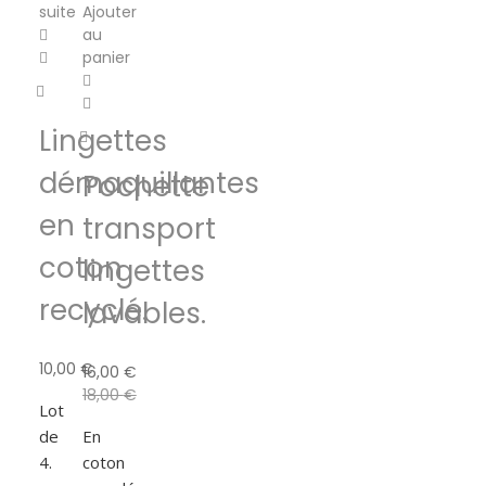
suite
Ajouter
au
panier
Lingettes
démaquillantes
Pochette
en
transport
coton
lingettes
recyclé.
lavables.
10,00
€
16,00
€
18,00
€
Lot
de
En
4.
coton