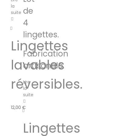
la
de
suite
4
lingettes.
Lingettes
Fabrication
lavables
artisanale.
réversibles.
Lire
la
suite
12,00
€
Lingettes