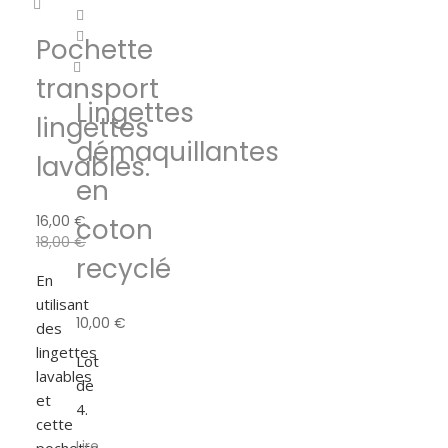
Pochette
transport
Lingettes
lingettes
démaquillantes
lavables.
en
16,00
€
coton
18,00
€
recyclé
En
utilisant
10,00
€
des
lingettes
Lot
lavables
de
et
4.
cette
Lire