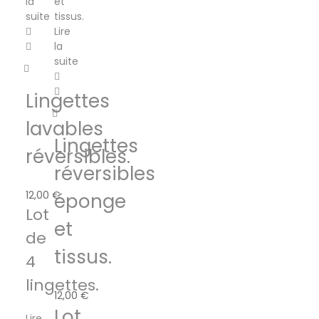
la
ancien
suite
Lire
la
suite
Lingettes
lavables
Lingettes
réversibles.
réversibles
12,00
€
éponge
Lot
et
de
tissus.
4
lingettes.
12,00
€
Lot
Lire