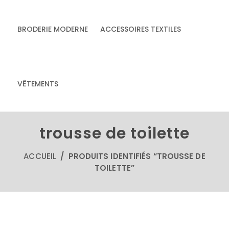
BRODERIE MODERNE
ACCESSOIRES TEXTILES
& accessoires
Accessoires textiles
écoresponsables
VÊTEMENTS
faits main
trousse de toilette
ACCUEIL
/ PRODUITS IDENTIFIÉS “TROUSSE DE
TOILETTE”