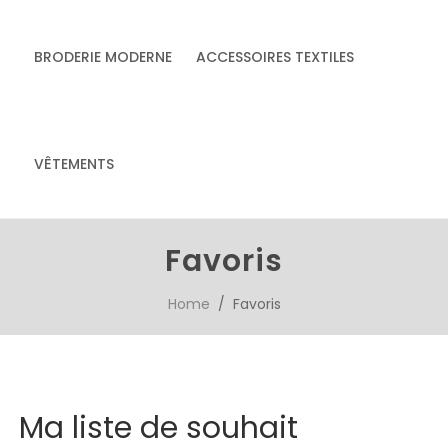
BRODERIE MODERNE
ACCESSOIRES TEXTILES
& accessoires
Accessoires textiles
écoresponsables
VÊTEMENTS
faits main
Favoris
Home
/ Favoris
Ma liste de souhait