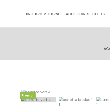
& accessoires
BRODERIE MODERNE
ACCESSOIRES TEXTILES
Accessoires textiles
écoresponsables
faits main
AC
Promo !