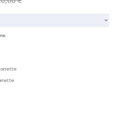
20,00
€
ne.
arrette
rrette