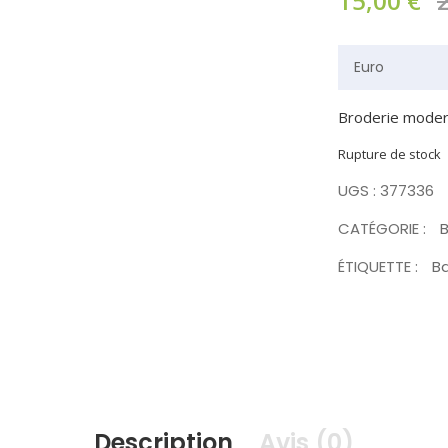
15,00
€
Broderie moder
Rupture de stock
UGS :
377336
CATÉGORIE :
B
ÉTIQUETTE :
Ba
Description
Avis (0)