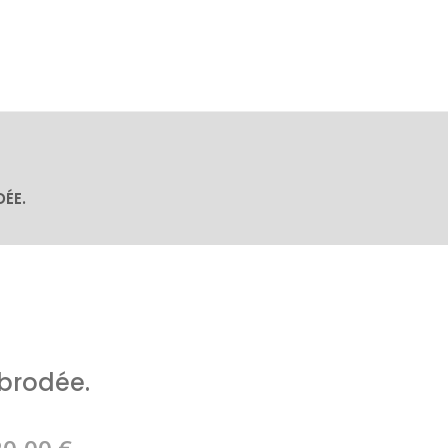
ÉE.
 brodée.