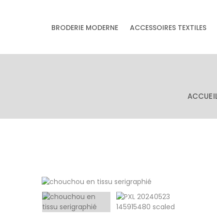
& accessoires
BRODERIE MODERNE
ACCESSOIRES TEXTILES
Accessoires textiles
écoresponsables
faits main
ACCUEI