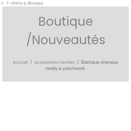
T-shirts & Blouses
Boutique
/Nouveautés
Accueil
/
Accessoires textiles
/ Élastique cheveux
teddy & patchwork.