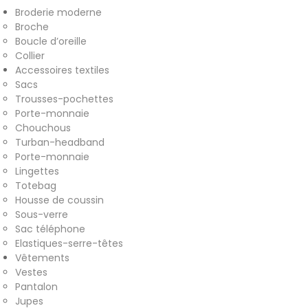
Broderie moderne
& accessoires
Broche
Boucle d’oreille
Collier
Accessoires textiles
Accessoires textiles
Sacs
écoresponsables faits main
Trousses-pochettes
Porte-monnaie
Chouchous
Turban-headband
Porte-monnaie
Lingettes
Totebag
Housse de coussin
Sous-verre
Sac téléphone
Elastiques-serre-têtes
Vêtements
Vestes
Pantalon
Jupes