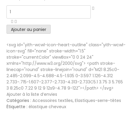
Quantity
Ajouter au panier
<svg id="yith-wcwl-icon-heart-outline" class="yith-wcwl-
icon-svg" fill="none" stroke-width="1.5"
stroke="currentColor" viewBox="0 0 24 24"
xmlns="http://www.w3.org/2000/svg"> <path stroke-
linecap="round" stroke-linejoin="round" d="M21 8.25c0-
2.485-2.099-4.5-4.688-4.5-1.935 0-3.597 1.126-4.312
2.733-.715-1.607-2.377-2.733-4.313-2.733C5.1 3.75 3 5.765
3 8.25c0 7.22 9 12 9 12s9-4.78 9-12Z"></path> </svg>
Ajouter à la liste d’envies
Catégories :
Accessoires textiles
,
Elastiques-serre-têtes
Étiquette :
élastique cheveux