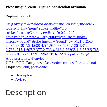
Pièce unique, couleur jaune, fabrication artisanale.
Rupture de stock
<svg id="yith-wcwl-icon-heart-outline" class="yith-wcwl-
icon-svg" fill="none" stroke-width="1.5"
stroke="currentColor" viewBox="0 0 24 24"
xmlns="http://www.w3.org/2000/svg"> <path stroke-
linecap="round" stroke-linejoin="round" d="M21 8.25c0-
2.485-2.099-4.5-4.688-4.5-1.935 0-3.597 1.126-4.312
2.733-.715-1.607-2.377-2.733-4.313-2.733C5.1 3.75 3 5.765
3 8.25c0 7.22 9 12 9 12s9-4.78 9-12Z"></path> </svg>
Ajouter à la liste d’envies
UGS :
PCJ2
Catégories :
Accessoires textiles
,
Porte-monnaie
Étiquettes :
cuir
,
porte-carte
Description
Avis (0)
Description