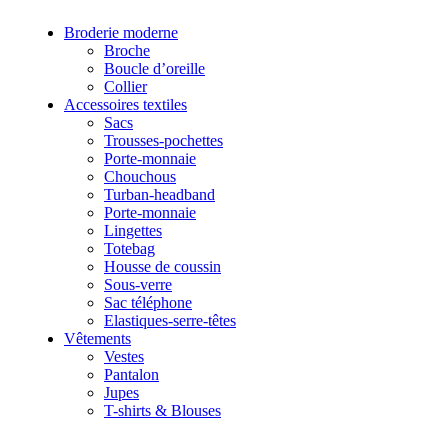
Broderie moderne
Broche
& accessoires
Boucle d’oreille
Collier
Accessoires textiles
Accessoires
Sacs
textiles
Trousses-pochettes
écoresponsables
Porte-monnaie
faits main
Chouchous
Turban-headband
Porte-monnaie
Lingettes
Totebag
Housse de coussin
Sous-verre
Sac téléphone
Elastiques-serre-têtes
Vêtements
Vestes
Pantalon
Jupes
T-shirts & Blouses