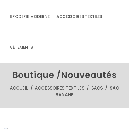
BRODERIE MODERNE
ACCESSOIRES TEXTILES
& accessoires
Accessoires textiles
écoresponsables
VÊTEMENTS
faits main
Boutique /Nouveautés
ACCUEIL
/
ACCESSOIRES TEXTILES
/
SACS
/ SAC
BANANE