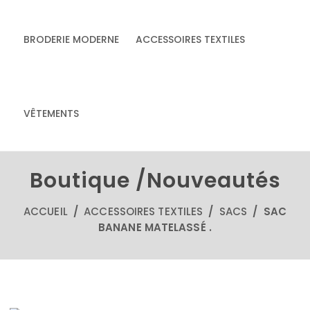
BRODERIE MODERNE
ACCESSOIRES TEXTILES
& accessoires
Accessoires textiles
écoresponsables
VÊTEMENTS
faits main
Boutique /Nouveautés
ACCUEIL
/
ACCESSOIRES TEXTILES
/
SACS
/ SAC
BANANE MATELASSÉ .