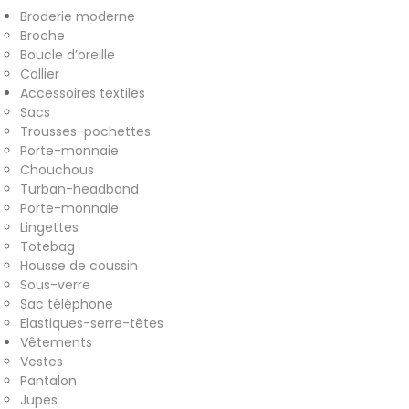
Broderie moderne
& accessoires
Broche
Boucle d’oreille
Collier
Accessoires textiles
Accessoires textiles
Sacs
écoresponsables faits main
Trousses-pochettes
Porte-monnaie
Chouchous
Turban-headband
Porte-monnaie
Lingettes
Totebag
Housse de coussin
Sous-verre
Sac téléphone
Elastiques-serre-têtes
Vêtements
Vestes
Pantalon
Jupes