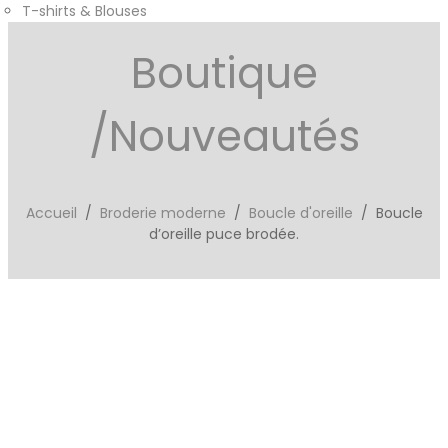
T-shirts & Blouses
Boutique
/Nouveautés
Accueil
/
Broderie moderne
/
Boucle d'oreille
/ Boucle
d’oreille puce brodée.