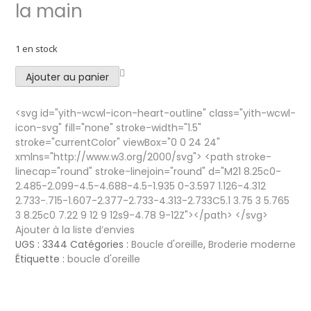
la main
1 en stock
Ajouter au panier
<svg id="yith-wcwl-icon-heart-outline" class="yith-wcwl-
icon-svg" fill="none" stroke-width="1.5"
stroke="currentColor" viewBox="0 0 24 24"
xmlns="http://www.w3.org/2000/svg"> <path stroke-
linecap="round" stroke-linejoin="round" d="M21 8.25c0-
2.485-2.099-4.5-4.688-4.5-1.935 0-3.597 1.126-4.312
2.733-.715-1.607-2.377-2.733-4.313-2.733C5.1 3.75 3 5.765
3 8.25c0 7.22 9 12 9 12s9-4.78 9-12Z"></path> </svg>
Ajouter à la liste d’envies
UGS :
3344
Catégories :
Boucle d'oreille
,
Broderie moderne
Étiquette :
boucle d'oreille